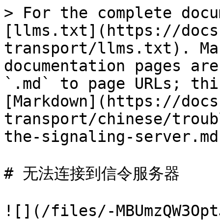
> For the complete docu
[llms.txt](https://docs
transport/llms.txt). Ma
documentation pages are
`.md` to page URLs; thi
[Markdown](https://docs
transport/chinese/troub
the-signaling-server.md)
# 无法连接到信令服务器

![](/files/-MBUmzQW3Opt